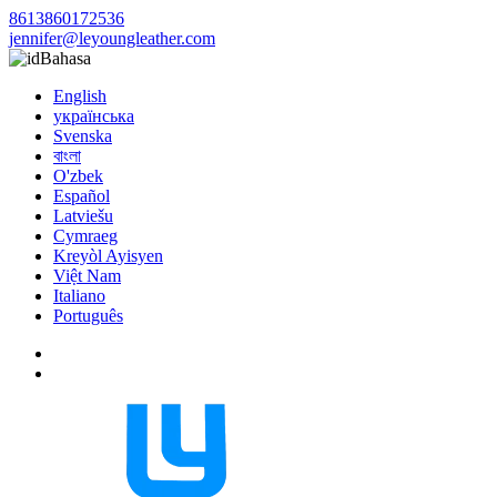
8613860172536
jennifer@leyoungleather.com
Bahasa
English
українська
Svenska
বাংলা
O'zbek
Español
Latviešu
Cymraeg
Kreyòl Ayisyen
Việt Nam
Italiano
Português