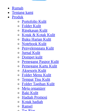
Rumah
Tentang kami
Produk
Portofolio Kulit
Folder Kulit
Ringkasan Kulit
Kotak & Kotak Kulit
Buku Harian Kulit
Notebook Kulit
Penyelenggara Kulit
Jurnal Kulit
Dompet kulit
Pemegang Paspor Kulit
Pemegang Kartu Kulit
Aksesoris Kulit
Folder Menu Kulit
Tempat Tisu Kulit
Folder Tagihan Kulit
Meja organizer
Baki Kulit
Hadiah Promosi
Kotak hadiah
Ransel
Tas Rias