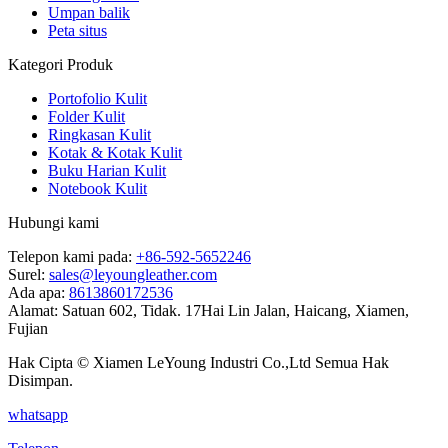
Umpan balik
Peta situs
Kategori Produk
Portofolio Kulit
Folder Kulit
Ringkasan Kulit
Kotak & Kotak Kulit
Buku Harian Kulit
Notebook Kulit
Hubungi kami
Telepon kami pada:
+86-592-5652246
Surel:
sales@leyoungleather.com
Ada apa:
8613860172536
Alamat:
Satuan 602, Tidak. 17Hai Lin Jalan, Haicang, Xiamen,
Fujian
Hak Cipta © Xiamen LeYoung Industri Co.,Ltd Semua Hak
Disimpan.
whatsapp